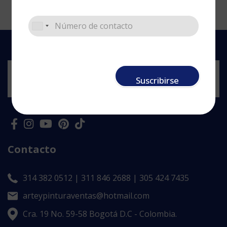
Suscribirse
Contacto
314 382 0512 | 311 846 2688 | 305 424 7435
arteypinturaventas@hotmail.com
Cra. 19 No. 59-58 Bogotá D.C - Colombia.