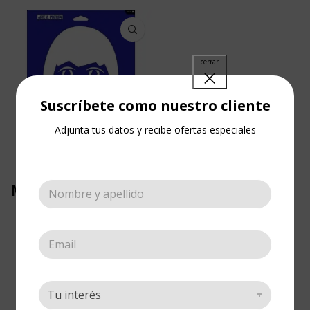
Suscríbete como nuestro cliente
Adjunta tus datos y recibe ofertas especiales
Stencil Grande
Muñeca con Moño
Corbatín
Esténciles
,
Esténciles
,
Grande
Cotizar