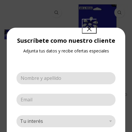
Suscríbete como nuestro cliente
Adjunta tus datos y recibe ofertas especiales
Stencil Bordes
Stencil Mediano
Florecitas Mini
Florecitas
Esténciles
,
Bordes
,
Esténciles
Esténciles
,
Esténciles
,
Mediano
Cotizar
Cotizar