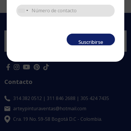
Suscribirse
Contacto
314 382 0512 | 311 846 2688 | 305 424 7435
arteypinturaventas@hotmail.com
Cra. 19 No. 59-58 Bogotá D.C - Colombia.